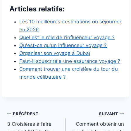
Articles relatifs:
Les 10 meilleures destinations où séjourner
en 2026
Quel est le rôle de l'influenceur voyage ?
Qu'est-ce qu'un influenceur voyage ?
Organiser son voyage à Dubaï
Faut-il souscrire à une assurance voyage ?
Comment trouver une croisière du tour du
monde célibataire ?
Navigation
PRÉCÉDENT
SUIVANT
3 Croisières à faire
Comment obtenir un
de