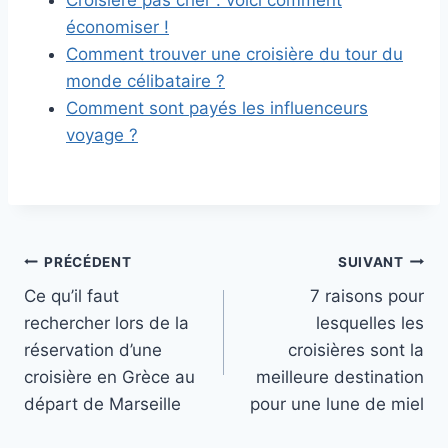
Croisière pas cher : voici comment
économiser !
Comment trouver une croisière du tour du
monde célibataire ?
Comment sont payés les influenceurs
voyage ?
Navigation
PRÉCÉDENT
SUIVANT
Ce qu’il faut
7 raisons pour
de
rechercher lors de la
lesquelles les
l’article
réservation d’une
croisières sont la
croisière en Grèce au
meilleure destination
départ de Marseille‍
pour une lune de miel